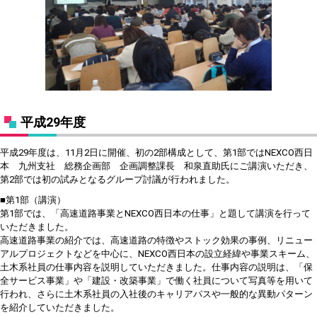
平成29年度
平成29年度は、
11月2日に開催、初の2部構成として、第1部ではNEXCO西日
本 九州支社 総務企画部 企画調整課長 和泉直助氏にご講演いただき、
第2部では初の試みとなるグループ討議が行われました。
■第1部（講演）
第1部では、「高速道路事業とNEXCO西日本の仕事」と題して講演を行って
いただきました。
高速道路事業の紹介では、高速道路の特徴やストック効果の事例、リニュー
アルプロジェクトなどを中心に、NEXCO西日本の設立経緯や事業スキーム、
土木系社員の仕事内容を説明していただきました。仕事内容の説明は、「保
全サービス事業」や「建設・改築事業」で働く社員について写真等を用いて
行われ、さらに土木系社員の入社後のキャリアパスや一般的な異動パターン
を紹介していただきました。