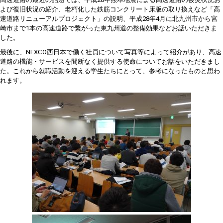
よび復旧状況の紹介、老朽化した鉄筋コンクリート床版の取り換えなど「高
速道路リニューアルプロジェクト」の説明、平成
28
年
4
月に北九州市から宮
崎市まで
1
本の高速道路で繋がった東九州道の整備効果などお話いただきま
した。
最後に、
NEXCO
西日本で働く社員について写真等によって紹介があり、高速
道路の機能・サービスを間断なく提供する使命についてお話をいただきまし
た。これから就職活動を迎える学生たちにとって、参考になったものと思わ
れます。