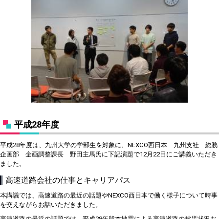
平成28年度
平成28年度は、
九州大学の学部生を対象に、
NEXCO
西日本 九州支社 総務
企画部 企画調整課長 野田主馬氏に下記演題で
12
月
22
日に
ご講義いただき
ました。
高速道路会社の仕事とキャリアパス
本講議では、高速道路の最近の話題や
NEXCO
西日本で働く様子について時事
を交えながらお話いただきました。
高速道路の最近の話題では、平成
28
年熊本地震による高速道路の被災状況お