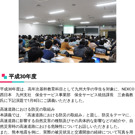
平成30年度
平成30年度は、
高年次基幹教育科目として九州大学の学生を対象に、NEXCO
西日本 九州支社 保全サービス事業部 保全サービス統括課長 三倉義教
氏に下記演題で1月8日にご講義いただきました。
高速道路における防災の取組み
本講義では、「高速道路における防災の取組み」と題し、防災をテーマに、
高速道路に影響する自然災害の種類及びその具体的な影響などの紹介や、自
然災害時の高速道路における危険性についてお話しいただきました。
また、熊本地震を例に、実際の被災状況と交通開放の経緯について写真を用